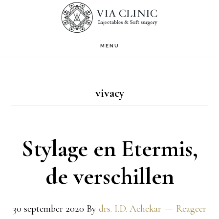
Door
S
OF
naar
C
de
MENU
hoofd
inhoud
vivacy
Stylage en Etermis,
de verschillen
30 september 2020
By
drs. I.D. Achekar
Reageer