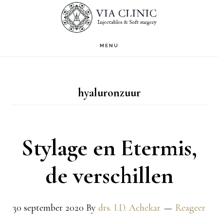
Door
S
OF
naar
C
de
MENU
hoofd
inhoud
hyaluronzuur
Stylage en Etermis,
de verschillen
30 september 2020
By
drs. I.D. Achekar
Reageer