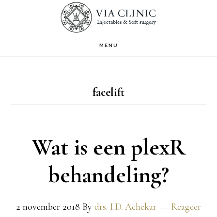
Door
S
OF
naar
C
de
MENU
hoofd
inhoud
facelift
Wat is een plexR
behandeling?
2 november 2018
By
drs. I.D. Achekar
Reageer