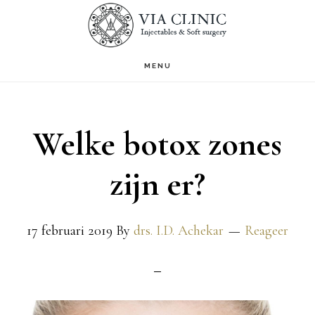
Door
S
OF
naar
C
de
MENU
hoofd
inhoud
Welke botox zones
zijn er?
17 februari 2019
By
drs. I.D. Achekar
Reageer