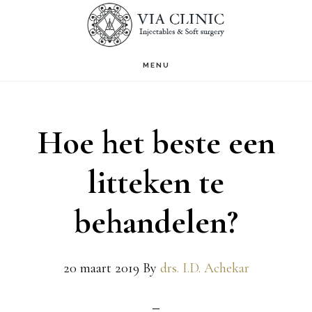
Door
S
OF
naar
C
de
MENU
hoofd
inhoud
Hoe het beste een
litteken te
behandelen?
20 maart 2019
By
drs. I.D. Achekar