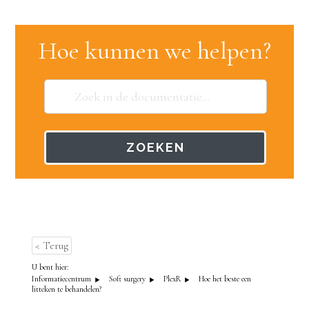
Hoe kunnen we helpen?
ZOEKEN
< Terug
U bent hier:
Informatiecentrum
Soft surgery
PlexR
Hoe het beste een
litteken te behandelen?