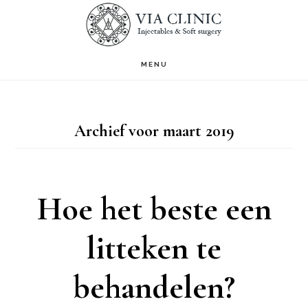
Door
S
OF
naar
C
de
MENU
hoofd
inhoud
Archief voor maart 2019
Hoe het beste een
litteken te
behandelen?